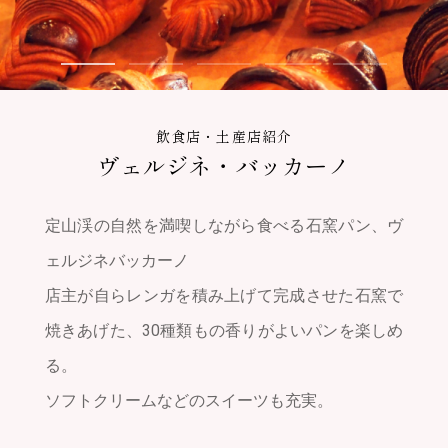
よくある質問
News
今月のおすすめ
1
2
3
4
5
ニュース
Contents
イベント
飲食店・土産店紹介
宿泊
ヴェルジネ・バッカーノ
Access
日帰り湯
サウナ
交通アクセス
定山渓の自然を満喫しながら食べる石窯パン、ヴ
体験
駐車場案内
景勝地
ェルジネバッカーノ
グルメ
店主が自らレンガを積み上げて完成させた石窯で
Download
個
過ごし方
人
焼きあげた、30種類もの香りがよいパンを楽しめ
情
各種ダウンロード
そぞろ定山渓
報
保
る。
フォトライブラリー
かっぽん
護
方
ソフトクリームなどのスイーツも充実。
河童伝説スポット
針
To Media
こ