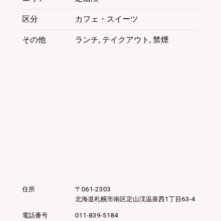
協
会
区分
カフェ・スイーツ
その他
ランチ, テイクアウト, 禁煙
061-
2302
北
海
道
札
幌
市
南
区
定
山
渓
住所
061-2303
温
北海道
札幌市南区
定山渓温泉西1丁目63-4
泉
東
電話番号
011-839-5184