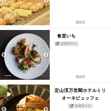
1
2
3
more
食堂いち
公式サイト
1
2
3
4
5
more
定山渓万世閣ホテルミリ
オーネビュッフェ
公式サイト