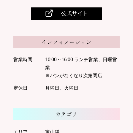
の
プレスリリース
WEB
公式サイト
サ
取材・撮影
イ
ト
に
つ
い
インフォメーション
て
営業時間
10:00～16:00 ランチ営業、日曜営
業
一
般
※パンがなくなり次第閉店
社
団
定休日
月曜日、火曜日
法
人
定
山
カテゴリ
渓
観
光
エリア
定山渓