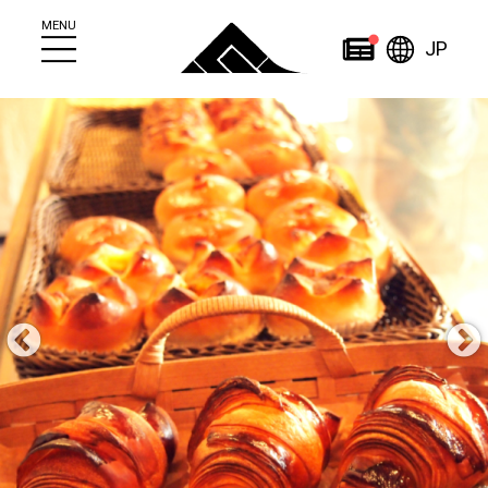
MENU
日本
ニュース
JP
简
繁
日
한
体
體
本
English
국
ไทย
中
中
語
어
文
文
Home
About
Other
定山渓について
その他施設一覧
定山渓観光案内所
人材育成事業