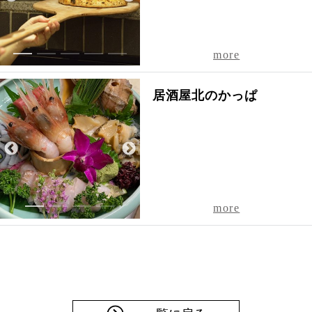
1
2
3
4
5
more
居酒屋北のかっぱ
1
2
3
4
more