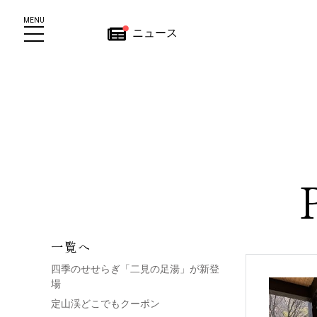
MENU
ニュース
報保護方針
Bサイトについて
一覧へ
四季のせせらぎ「二見の足湯」が新登
場
定山渓どこでもクーポン