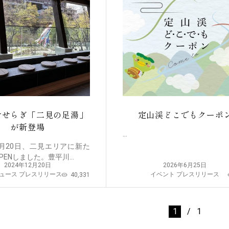
せせらぎ「二見の足湯」
定山渓どこでもクーポ
が新登場
...
12月20日、二見エリアに新た
ENしました。豊平川...
2024年12月20日
2026年6月25日
ュース
プレスリリース
イベント
プレスリリース
40,331
1
/
1