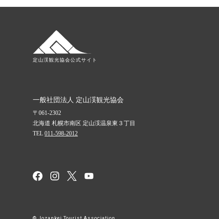
定山渓観光協会公式サイト
一般社団法人 定山渓観光協会
061-2302
北海道
札幌市南区
定山渓温泉東３丁目
TEL
011-598-2012
© Jozankei Tourist Association.