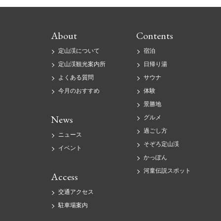
About
Contents
定山渓について
宿泊
定山渓観光案内所
日帰り湯
よくある質問
サウナ
今月のおすすめ
体験
景勝地
News
グルメ
過ごし方
ニュース
そぞろ定山渓
イベント
かっぽん
河童伝説スポット
Access
交通アクセス
駐車場案内