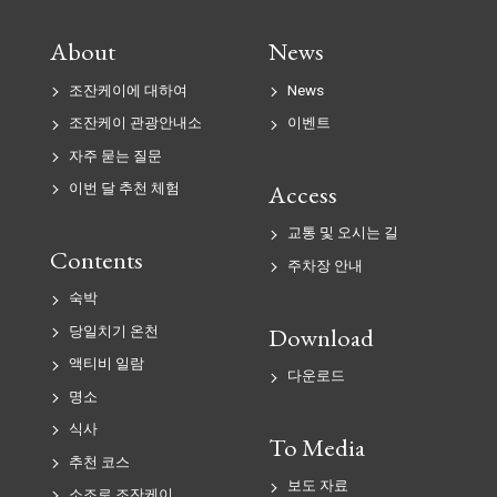
자주 묻는 질문
Access
이번 달 추천 체험
About
News
교통 및 오시는 길
조잔케이에 대하여
News
Contents
주차장 안내
조잔케이 관광안내소
이벤트
숙박
자주 묻는 질문
Download
당일치기 온천
Access
이번 달 추천 체험
액티비 일람
다운로드
교통 및 오시는 길
명소
Contents
주차장 안내
식사
To Media
숙박
추천 코스
Download
당일치기 온천
보도 자료
소조로 조잔케이
액티비 일람
다운로드
갓퐁
명소
가동 전설의 명소
식사
To Media
추천 코스
Other
보도 자료
소조로 조잔케이