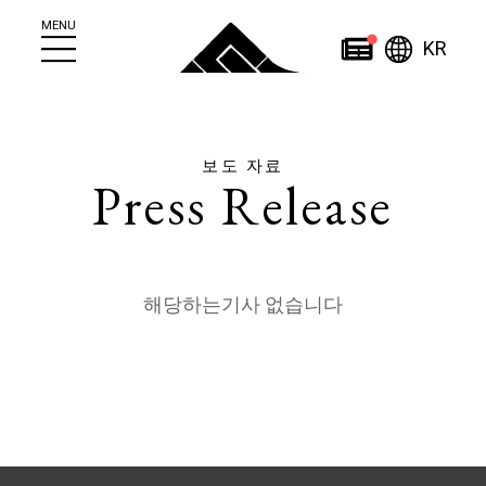
MENU
한국
News
KR
보도 자료
Press Release
简
繁
日
한
体
體
本
English
국
ไทย
中
中
語
어
文
文
해당하는기사 없습니다
Home
About
News
조잔케이에 대하여
News
조잔케이 관광안내소
이벤트