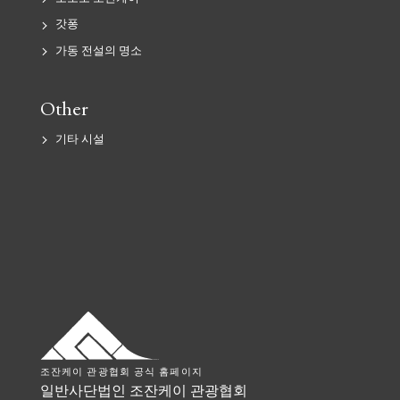
기타 시설
갓퐁
가동 전설의 명소
Other
기타 시설
일
반
사
단
법
인
조
잔
케
이
조잔케이 관광협회 공식 홈페이지
일반사단법인 조잔케이 관광협회
관