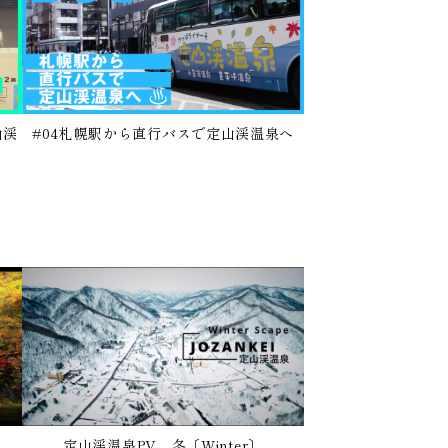
山渓
#04札幌駅から直行バスで定山渓温泉へ
定山渓温泉PV 冬〔Winter〕