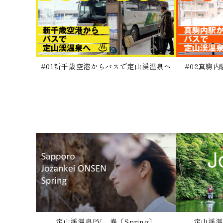
#01新千歳空港からバスで定山渓温泉へ
#02真駒
定山渓温泉PV 春〔Spring〕
定山渓温