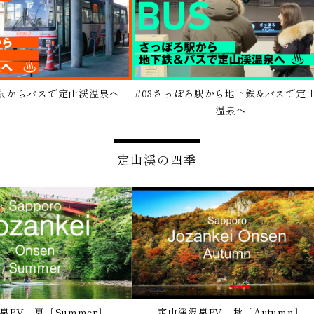
内駅からバスで定山渓温泉へ
#03さっぽろ駅から地下鉄&バスで定
温泉へ
定山渓の四季
泉PV 夏〔Summer〕
定山渓温泉PV 秋〔Autumn〕