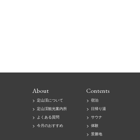
About
Contents
定山渓について
宿泊
定山渓観光案内所
日帰り湯
よくある質問
サウナ
今月のおすすめ
体験
景勝地