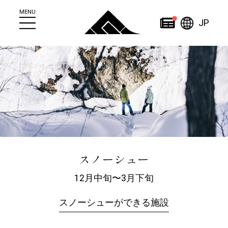
MENU
日本
ニュース
JP
简
繁
日
한
体
體
本
English
국
ไทย
中
中
語
어
文
文
Home
スノーシュー
12月中旬〜3月下旬
About
Other
スノーシューができる施設
定山渓について
その他施設一覧
定山渓観光案内所
人材育成事業