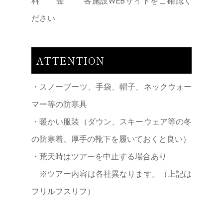
料 金 各施設WEBサイトをご確認く
３
丁
ださい
目
TEL
011-
ATTENTION
598-
2012
・スノーブーツ、手袋、帽子、ネックウォー
マー等の防寒具
・暖かい服装（ダウン、スキーウェア等の冬
の防寒着、厚手の靴下を履いておくと良い）
・荒天時はツアーを中止する場合あり
※ツアー内容は各社異なります。（上記は
フリルフスリフ）