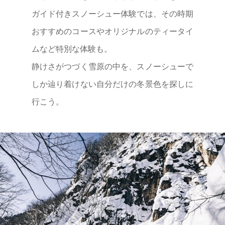
の
プレスリリース
WEB
ガイド付きスノーシュー体験では、その時期
サ
取材・撮影
イ
おすすめのコースやオリジナルのティータイ
ト
に
ムなど特別な体験も。
つ
い
静けさがつづく雪原の中を、スノーシューで
て
しか辿り着けない自分だけの冬景色を探しに
行こう。
一
般
社
団
法
人
定
山
渓
観
光