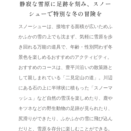
静寂な雪原に足跡を刻み、スノー
よくある質問
News
今月のおすすめ
シューで特別な冬の冒険を
ニュース
スノーシューは、接地する面積が広いためふ
Contents
イベント
かふかの雪の上でも沈まず、気軽に雪原を歩
宿泊
き回れる万能の道具で、年齢・性別問わず冬
Access
日帰り湯
景色を楽しめるおすすめのアクティビティ。
サウナ
交通アクセス
体験
おすすめのコースは、豊平川沿いの散策路と
駐車場案内
景勝地
して親しまれている「二見定山の道」。川辺
グルメ
Download
にある石の上に半球状に積もった「スノーマ
個
過ごし方
人
情
ッシュ」など自然の雪渓を楽しめたり、鹿や
各種ダウンロード
そぞろ定山渓
報
保
フォトライブラリー
キツネなどの野生動物の足跡が見られたり、
かっぽん
護
方
河童伝説スポット
尻滑りができたり、ふかふかの雪に飛び込ん
針
To Media
だりと、雪原を存分に楽しむことができる。
こ