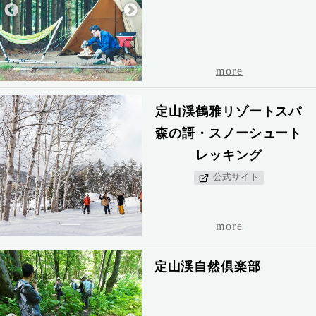
1
2
3
4
5
more
定山渓鶴雅リゾートスパ
森の謌・スノーシュート
レッキング
公式サイト
1
more
定山渓自然倶楽部