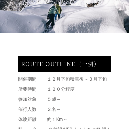
協
会
061-
2302
北
海
道
札
ROUTE OUTLINE（一例）
幌
市
南
開催期間 １２月下旬積雪後～３月下旬
区
所要時間 １２０分程度
定
山
参加対象 ５歳～
渓
催行人数 ２名～
温
泉
体験距離 約１Km～
東