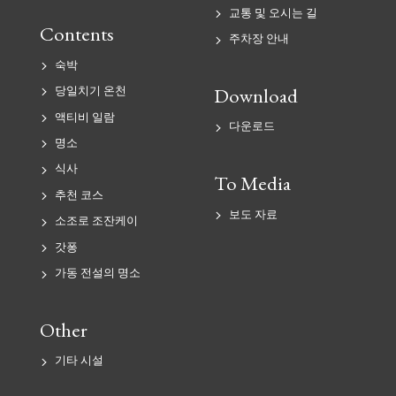
교통 및 오시는 길
Contents
주차장 안내
숙박
Download
당일치기 온천
액티비 일람
다운로드
명소
식사
To Media
추천 코스
보도 자료
소조로 조잔케이
갓퐁
가동 전설의 명소
Other
기타 시설