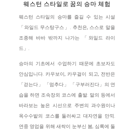
웨스턴 스타일로 꿈의 승마 체험
자주 묻는 질문
Access
이번 달 추천 체험
웨스턴 스타일의 승마를 즐길 수 있는 시설
교통 및 오시는 길
「와일드 무스탕구스」. 추천은, 스스로 말을
Contents
주차장 안내
조종해 바바 밖까지 나가는 「와일드 라이
숙박
드」.
Download
당일치기 온천
액티비 일람
다운로드
승마의 기초에서 수업하기 때문에 초보자도
명소
안심입니다. 카우보이, 카우걸이 되고, 전반은
식사
To Media
「걷는다」 「멈추다」 「구부러진다」의 연
추천 코스
보도 자료
소조로 조잔케이
습을 하면 조속장외 코스에 출발. 말의 등에서
갓퐁
바라보는 높은 시선으로 주변의 과수원이나
가동 전설의 명소
옥수수밭의 코스를 둘러싸고 대자연을 만끽.
연중 영업을 위해 새싹이 눈부신 봄, 심록에 둘
Other