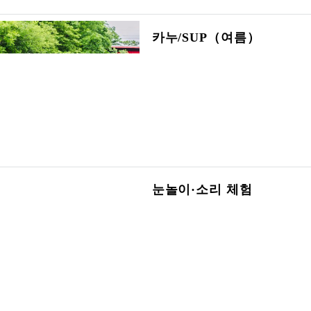
카누/SUP（여름）
눈놀이·소리 체험