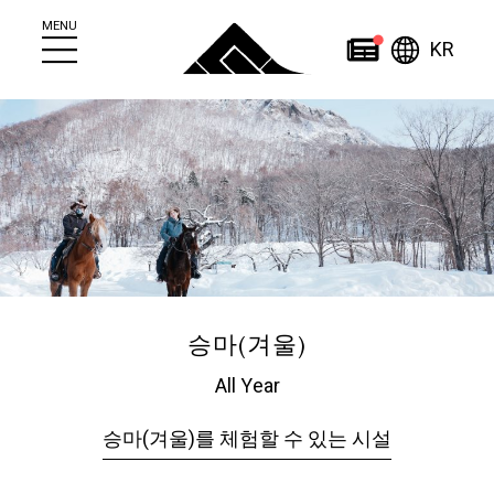
MENU
한국
News
KR
简
繁
日
한
体
體
本
English
국
ไทย
中
中
語
어
文
文
Home
승마(겨울)
All Year
About
News
승마(겨울)를 체험할 수 있는 시설
조잔케이에 대하여
News
조잔케이 관광안내소
이벤트