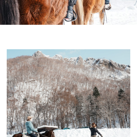
광
협
회
061-
2302
홋
카
이
도
삿
포
로
시
미
나
미
구
조
잔