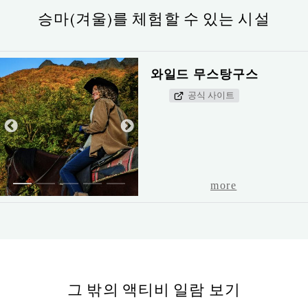
승마(겨울)를 체험할 수 있는 시설
와일드 무스탕구스
공식 사이트
1
2
3
4
5
more
그 밖의 액티비 일람 보기