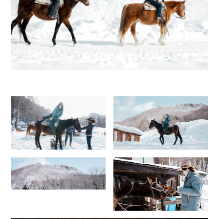
케
이
온
천
히
가
시
3
초
메
TEL
011-
598-
2012