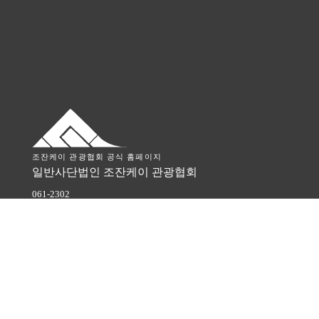
조잔케이 관광협회 공식 홈페이지
일반사단법인 조잔케이 관광협회
061-2302
홋카이도
삿포로시 미나미구
조잔케이온천 히가시 3초메
TEL
011-598-2012
© Jozankei Tourist Association.