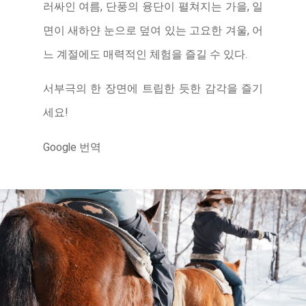
러싸인 여름, 단풍의 융단이 펼쳐지는 가을, 일
기타 시설
면이 새하얀 눈으로 덮여 있는 고요한 겨울, 어
느 계절에도 매력적인 체험을 즐길 수 있다.
서부극의 한 장면에 트립한 듯한 감각을 즐기
세요!
Google 번역
일
반
사
단
법
인
조
잔
케
이
관