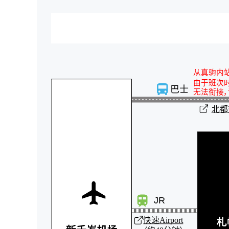
从真驹内
由于班次
巴士
无法衔接，
北都
JR
快速Airport