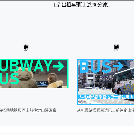
出租车预订（约90分钟）
2
3
站搭乘地铁和巴士前往定山溪温泉
从札幌站搭乘直达巴士前往定山