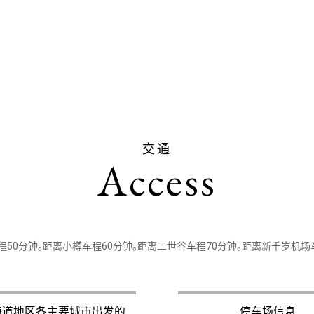
交通
Access
50分钟。距离小樽车程60分钟。
距离二世谷车程70分钟。距离新千岁机场车
海道地区各主要城市出发的
停车场信息