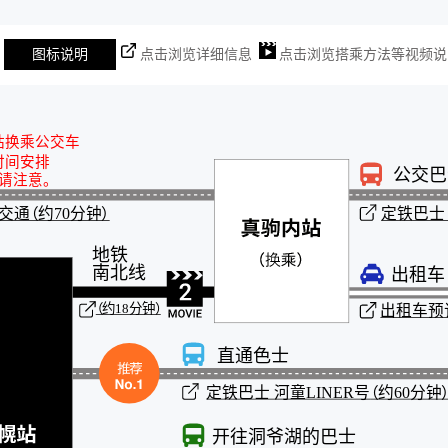
图标说明
点击浏览详细信息
点击浏览搭乘方法等视频说
站换乘公交车
时间安排
公交巴
请注意。
交通（约70分钟）
定铁巴士（
地铁
南北线
出租车
（约18分钟）
出租车预订
直通色士
定铁巴士 河童LINER号
（约60分钟
开往洞爷湖的巴士