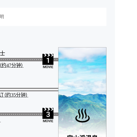
明
士
约47分钟）
（约35分钟）
）