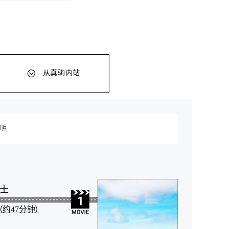
从真驹内站
明
士
约47分钟）