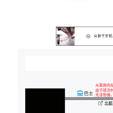
从新千岁机
从真驹内
由于班次
巴士
无法衔接，
北都