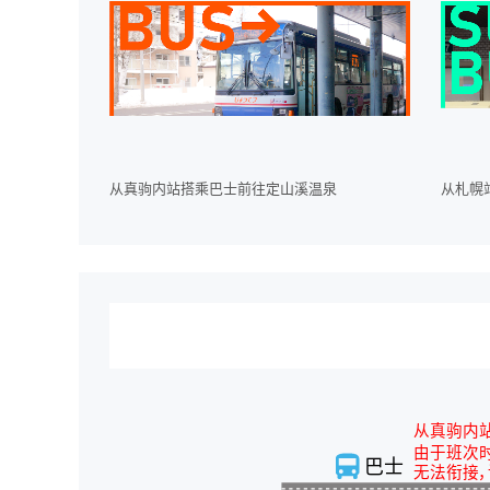
从真驹内站搭乘巴士前往定山溪温泉
从札幌
从真驹内
由于班次
巴士
无法衔接，