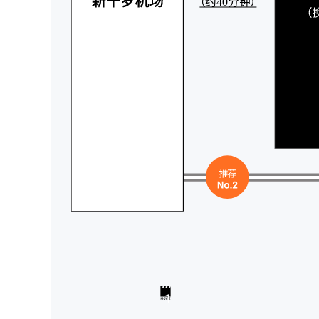
（约40分钟）
1