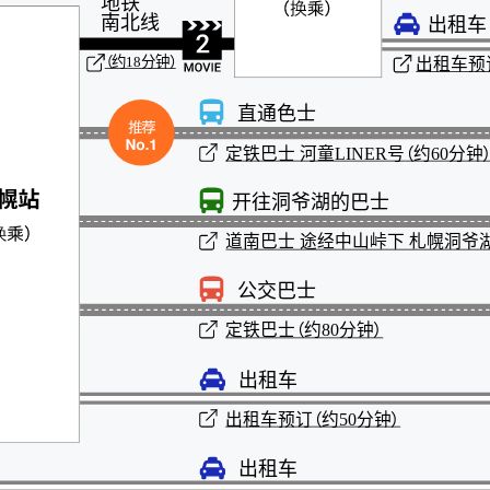
地铁
南北线
出租车
（约18分钟）
出租车预订
直通色士
定铁巴士 河童LINER号
（约60分钟
开往洞爷湖的巴士
道南巴士
途经中山峠下 札幌洞爷湖
公交巴士
定铁巴士（约80分钟）
出租车
出租车预订（约50分钟）
出租车