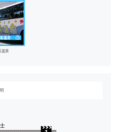
溪温泉
明
士