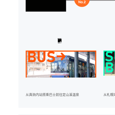
1
从真驹内站搭乘巴士前往定山溪温泉
从札幌