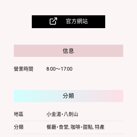
光
協
會
官方網站
061-
2302
北
海
信息
道
札
營業時間
8:00～17:00
幌
市
南
區
分類
定
山
溪
地區
小金湯・八劍山
溫
泉
分類
餐廳・食堂, 咖啡・甜點, 特產
東