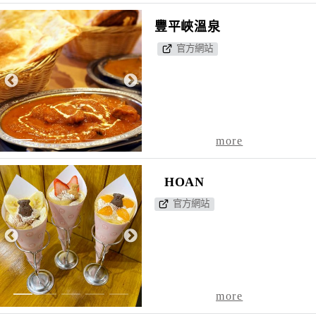
豐平峽溫泉
官方網站
1
2
3
4
5
more
HOAN
官方網站
1
2
3
4
5
more