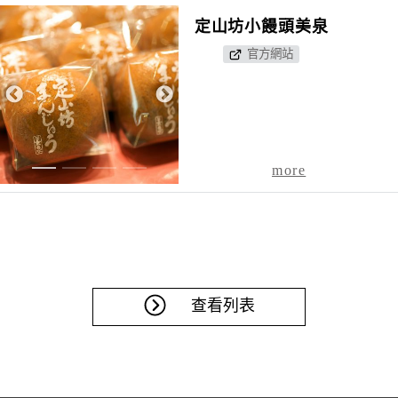
定山坊小饅頭美泉
官方網站
1
2
3
4
more
查看列表