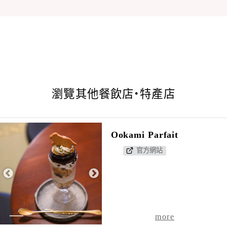
瀏覽其他餐飲店・特產店
Ookami Parfait
官方網站
1
2
3
4
5
more