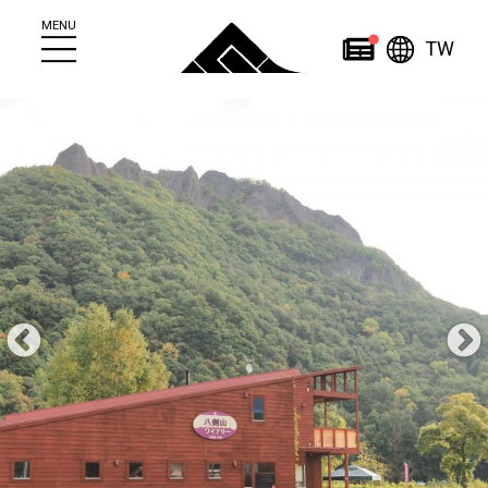
MENU
繁
News
TW
简
繁
日
한
体
體
本
English
국
ไทย
中
中
語
어
文
文
Home
About
News
關於定山溪
News
定山溪觀光案内所
活動