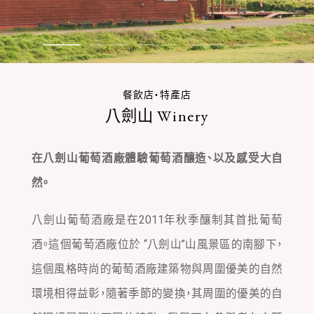
常見問題
Access
本月推薦體驗
1
2
3
4
5
交通
Contents
停車場信息
餐飲店・特產店
住宿
八劍山 Winery
Download
温泉浴
體驗・活動力
下載
在八劍山葡萄酒廠體驗葡萄酒釀造、以及感受大自
風景區
餐廳
然。
To Media
示範課程
新聞稿
八劍山葡萄酒廠是在2011年秋季釀制其首批葡萄
漫遊定山溪
KAPPON
酒。這個葡萄酒廠位於 “八劍山”山風景區的南腳下，
河童傳說點
這個風格時尚的葡萄酒廠建築物與周圍優美的自然
環境相得益彰，隨著季節的變換，其周圍的優美的自
Other