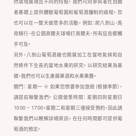
然環境展現出不同的特點。 我們可向參與者在自願
其他設施
者基礎上提供體驗葡萄園和葡萄酒釀制的過程。 您
也可以在一整天做眾多的活動， 例如：爬八劍山、馬
背騎行、在公園高爾夫球場打高爾夫，所有這些都觸
手可及。
另外，八劍山葡萄酒廠也開展加工在當地氣候和自
然條件下生長的當地水果的研究。 以研究結果為基
一
礎，我們也可以生產蘋果酒和水果果醬。
般
社
關門： 星期一 ※ 如果您想要參加旅遊（根據季節），
團
請提前聯繫我們。 公開營業時間： 星期四到星期日
法
人
10:00 – 17:00。星期二和星期三僅接受預約，因此請
定
聯繫我們以瞭解詳細資訊。 在任何時間都可提供葡
山
溪
萄酒的預定。
觀