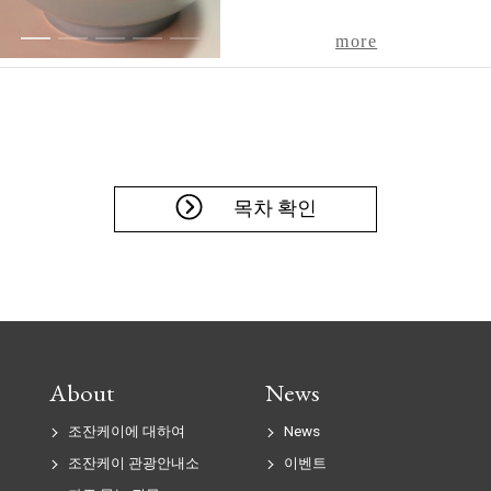
1
2
3
4
5
more
목차 확인
About
News
조잔케이에 대하여
News
조잔케이 관광안내소
이벤트