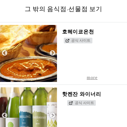
그 밖의 음식점·선물점 보기
호헤이쿄온천
공식 사이트
1
2
3
4
5
more
핫켄잔 와이너리
공식 사이트