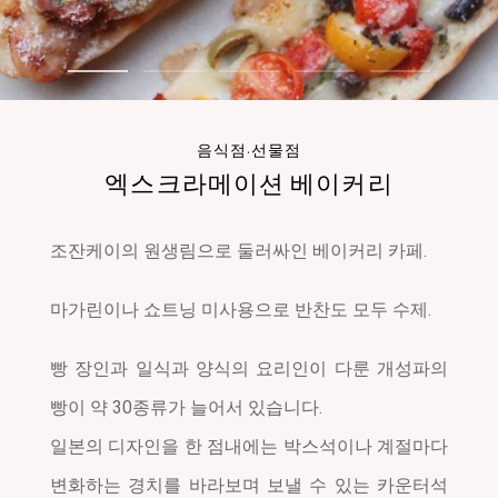
자주 묻는 질문
Access
이번 달 추천 체험
1
2
3
4
5
교통 및 오시는 길
Contents
주차장 안내
음식점·선물점
숙박
엑스크라메이션 베이커리
Download
당일치기 온천
액티비 일람
다운로드
조잔케이의 원생림으로 둘러싸인 베이커리 카페.
명소
식사
To Media
마가린이나 쇼트닝 미사용으로 반찬도 모두 수제.
추천 코스
보도 자료
소조로 조잔케이
빵 장인과 일식과 양식의 요리인이 다룬 개성파의
갓퐁
빵이 약 30종류가 늘어서 있습니다.
가동 전설의 명소
일본의 디자인을 한 점내에는 박스석이나 계절마다
Other
변화하는 경치를 바라보며 보낼 수 있는 카운터석