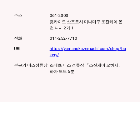
주소
061-2303
홋카이도 삿포로시 미나미구 조잔케이 온
천 니시 2가 1
전화
011-252-7710
URL
부근의 버스정류장
조테츠 버스 정류장 「조잔케이 오하시」
하차 도보 5분