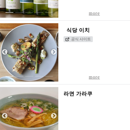
1
2
3
4
5
more
식당 이치
공식 사이트
1
2
3
4
5
more
라면 가라쿠