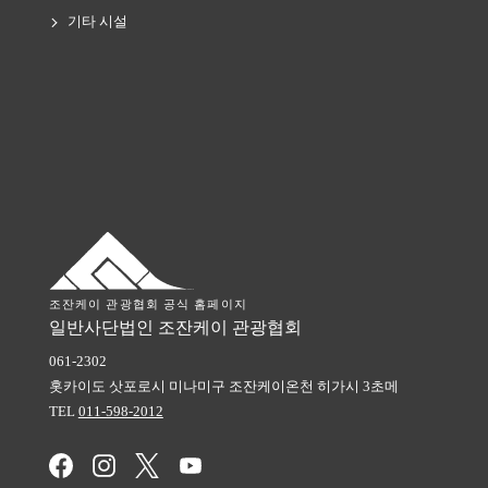
기타 시설
조잔케이 관광협회 공식 홈페이지
일반사단법인 조잔케이 관광협회
061-2302
홋카이도
삿포로시 미나미구
조잔케이온천 히가시 3초메
TEL
011-598-2012