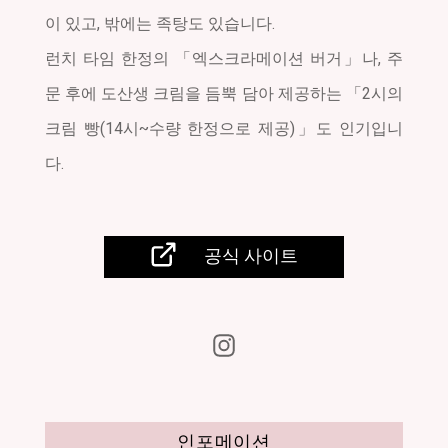
이 있고, 밖에는 족탕도 있습니다.
기타 시설
런치 타임 한정의 「엑스크라메이션 버거」나, 주
문 후에 도산생 크림을 듬뿍 담아 제공하는 「2시의
크림 빵(14시~수량 한정으로 제공)」도 인기입니
다.
일
반
공식 사이트
사
단
법
인
조
잔
케
이
인포메이션
관