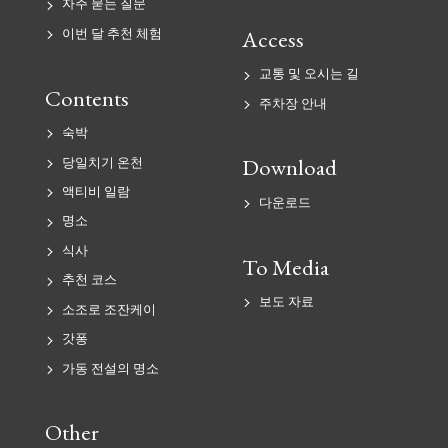
자주 묻는 질문
Access
이번 달 추천 체험
교통 및 오시는 길
Contents
주차장 안내
숙박
Download
당일치기 온천
액티비 일람
다운로드
명소
식사
To Media
추천 코스
보도 자료
소조로 조잔케이
갓퐁
가동 전설의 명소
Other