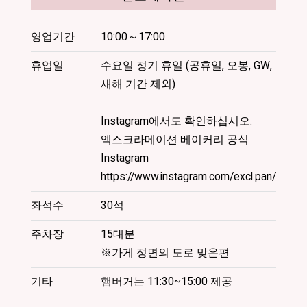
광
협
영업기간
10:00～17:00
회
061-
휴업일
수요일 정기 휴일 (공휴일, 오봉, GW,
2302
새해 기간 제외)
홋
카
Instagram에서도 확인하십시오.
이
도
엑스크라메이션 베이커리 공식
삿
Instagram
포
https://www.instagram.com/excl.pan/
로
시
좌석수
30석
미
나
주차장
15대분
미
※가게 정면의 도로 맞은편
구
조
기타
햄버거는 11:30~15:00 제공
잔