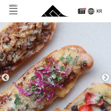
MENU
한국
News
KR
简
繁
日
한
体
體
本
English
국
ไทย
中
中
語
어
文
文
Home
About
News
조잔케이에 대하여
News
조잔케이 관광안내소
이벤트