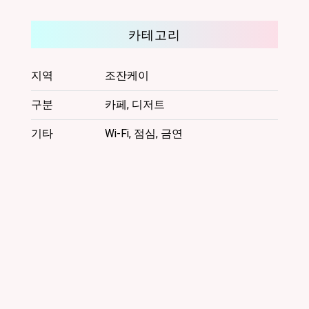
케
이
카테고리
온
천
히
지역
조잔케이
가
시
구분
카페, 디저트
3
초
기타
Wi-Fi, 점심, 금연
메
TEL
011-
598-
2012