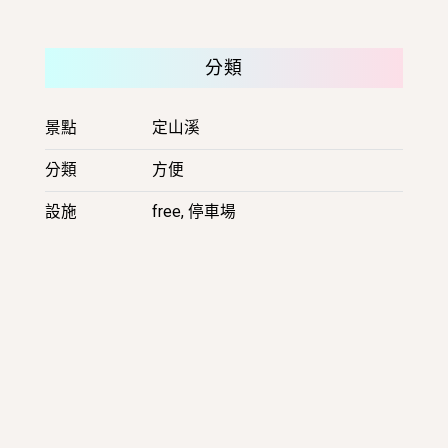
其他設施
分類
景點
定山溪
分類
方便
設施
free, 停車場
一
般
社
團
法
人
定
山
溪
觀