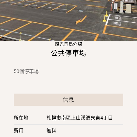
常見問題
Access
本月推薦體驗
交通
Contents
1
2
3
停車場信息
住宿
觀光景點介紹
公共停車場
Download
温泉浴
體驗・活動力
下載
風景區
50個停車場
餐廳
To Media
示範課程
新聞稿
漫遊定山溪
信息
KAPPON
河童傳說點
所在地
札幌市南區上山溪溫泉東4丁目
費用
無料
Other