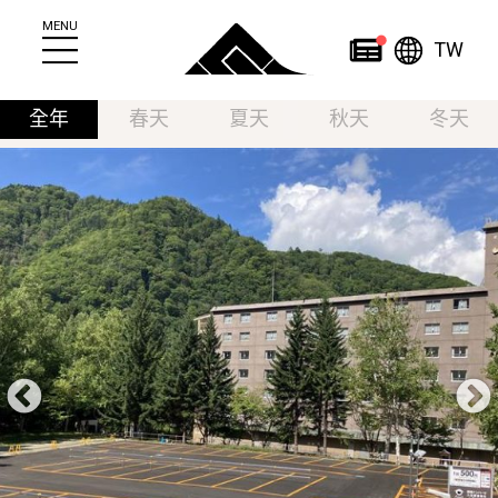
MENU
繁
News
TW
全年
春天
夏天
秋天
冬天
简
繁
日
한
体
體
本
English
국
ไทย
中
中
語
어
文
文
Home
About
News
關於定山溪
News
定山溪觀光案内所
活動