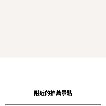
光
協
會
061-
2302
北
海
道
札
幌
市
南
區
定
山
溪
附近的推薦景點
溫
泉
東