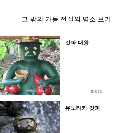
광
협
회
그 밖의 가동 전설의 명소 보기
061-
2302
홋
갓파 대왕
카
이
도
삿
포
로
시
1
more
미
나
미
유노타키 갓파
구
조
잔