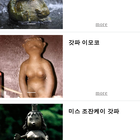
케
이
온
천
1
more
히
가
갓파 이모코
시
3
초
메
TEL
011-
598-
1
more
2012
미스 조잔케이 갓파