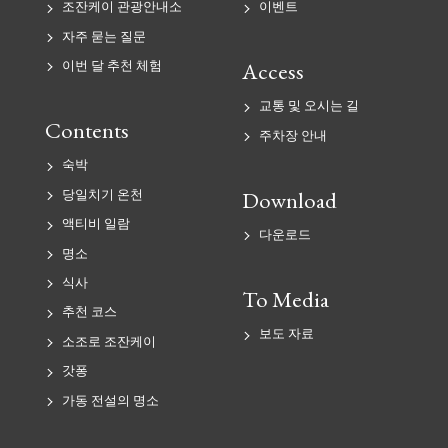
조잔케이 관광안내소
이벤트
자주 묻는 질문
Access
이번 달 추천 체험
교통 및 오시는 길
Contents
주차장 안내
숙박
Download
당일치기 온천
액티비 일람
다운로드
명소
식사
To Media
추천 코스
보도 자료
소조로 조잔케이
갓퐁
가동 전설의 명소