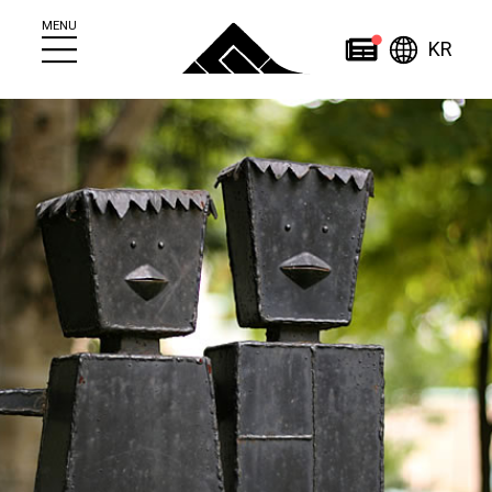
MENU
한국
News
KR
简
繁
日
한
体
體
本
English
국
ไทย
中
中
語
어
文
文
Home
About
News
조잔케이에 대하여
News
조잔케이 관광안내소
이벤트