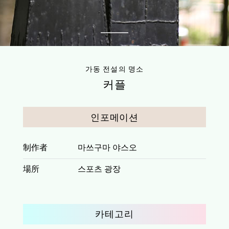
자주 묻는 질문
Access
이번 달 추천 체험
1
교통 및 오시는 길
Contents
주차장 안내
가동 전설의 명소
숙박
커플
Download
당일치기 온천
액티비 일람
다운로드
인포메이션
명소
식사
To Media
추천 코스
制作者
마쓰구마 야스오
보도 자료
소조로 조잔케이
場所
스포츠 광장
갓퐁
가동 전설의 명소
카테고리
Other